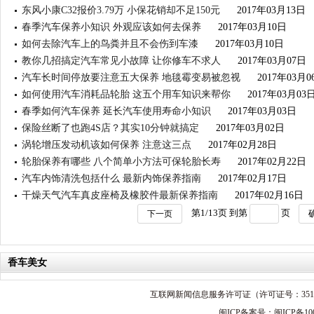
东风小康C32报价3.79万 小保花销却不足150元
2017年03月13日
春季汽车保养小知识 外观应该如何去保养
2017年03月10日
如何去除汽车上的鸟粪并且不会伤到车漆
2017年03月10日
教你几招搞定汽车常见小故障 让你修车不求人
2017年03月07日
汽车长时间停放要注意五大保养 地毯霉变易被忽视
2017年03月0
如何使用汽车消耗品轮胎 这五个用车知识来帮你
2017年03月03
春季如何汽车保养 延长汽车使用寿命小知识
2017年03月03日
保险丝断了也跑4S店？其实10分钟就搞定
2017年03月02日
涡轮增压发动机该如何保养 注意这三点
2017年02月28日
轮胎保养有哪些 八个简单小方法可保轮胎长寿
2017年02月22日
汽车内饰清洗包括什么 最新内饰保养指南
2017年02月17日
干燥天气汽车真皮座椅及橡胶件最新保养指南
2017年02月16日
第
1
/
13
页 到第
页
下一页
香车美女
互联网新闻信息服务许可证（许可证号：3512
闽ICP备案号：闽ICP备100