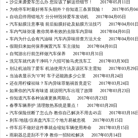
沙尘来袭爱车怎么办 您应该了解这些细节！
2017年05月11日
为啥停车时最好将车头朝外？你知道三条算我输！
2017年05月0
自动启停用错地方 分分钟毁掉爱车发动机
2017年04月05日
汽车贴膜注意事项 前后贴膜好处及贴膜方法技巧
2017年04月01
车内气味弥漫 教你简单有效的去除车内异味
2017年04月01日
车内为什么会有汽油味 汽车内异味排查方法大全
2017年04月01
假期归来如何保养搁置汽车 车主须知
2017年04月01日
自驾游出行前怎样做汽车保养
2017年03月31日
洗完车就代表干净吗？六招可验马虎洗车工
2017年03月30日
别让机油毁了爱车 机油使用方法及误区车主需知
2017年03月29
当油表显示为“0”时 车子还能跑多少公里
2017年03月24日
还在用柠檬祛味？车内异味罪魁祸首竟是它
2017年03月24日
如果你的汽车有味道 就说明汽车出现了故障
2017年03月23日
你知道汽车各种油液更换周期么
2017年03月23日
春季车辆养护 清理散热系统是重点！
2017年03月20日
汽车保险丝断了怎么办 教你自己解决不用去4S店
2017年03月16
刹车/地毯/仪表盘汽车三个地方易被忽视
2017年03月15日
停车后不做好这件事就会缩短车辆使用寿命
2017年03月15日
雨刷器总是刮不干净 教你一招轻松解决
2017年03月14日