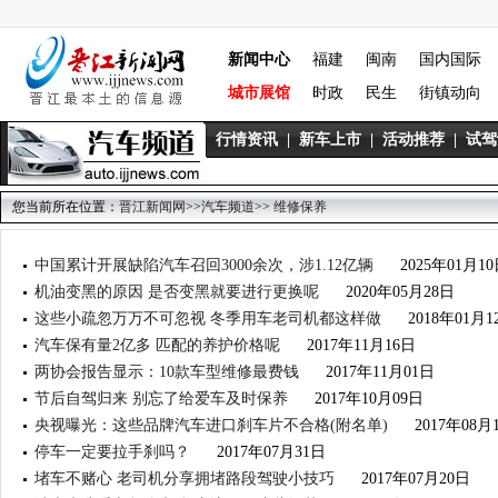
新闻中心
福建
闽南
国内国际
城市展馆
时政
民生
街镇动向
行情资讯
|
新车上市
|
活动推荐
|
试驾
您当前所在位置：
晋江新闻网
>>
汽车频道
>>
维修保养
中国累计开展缺陷汽车召回3000余次，涉1.12亿辆
2025年01月1
机油变黑的原因 是否变黑就要进行更换呢
2020年05月28日
这些小疏忽万万不可忽视 冬季用车老司机都这样做
2018年01月1
汽车保有量2亿多 匹配的养护价格呢
2017年11月16日
两协会报告显示：10款车型维修最费钱
2017年11月01日
节后自驾归来 别忘了给爱车及时保养
2017年10月09日
央视曝光：这些品牌汽车进口刹车片不合格(附名单)
2017年08月
停车一定要拉手刹吗？
2017年07月31日
堵车不赌心 老司机分享拥堵路段驾驶小技巧
2017年07月20日