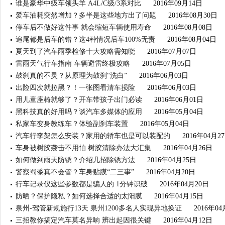
谁是豪华中级车领头羊 A4L/C级/3系对比
2016年09月14日
爱车油耗突然增加？多半是这些地方出了问题
2016年08月30日
停车后不做好这件事 就会缩短车辆使用寿命
2016年08月08日
追尾都是后车的错？这4种情况后车100%无责
2016年08月04日
夏天到了汽车雨季检修十大攻略需知晓
2016年07月07日
雷雨天气行车指南 车辆避雷终极攻略
2016年07月05日
鼓刹真的不灵？从原理为鼓刹“洗白”
2016年06月03日
出险四次就拉黑？！一张图看清车损险
2016年06月03日
用儿童座椅就够了？开车带孩子出门必读
2016年06月01日
黑科技真的好用吗？谈汽车多媒体的应用
2016年05月04日
私家车变身教练车？体验副刹车装置
2016年05月04日
汽车行李架怎么安装？家用的轿车也是可以装配的
2016年04月2
车身被树胶袭击不用怕 树胶清除办法大汇集
2016年04月26日
如何做到雨天防锈？介绍几招除锈方法
2016年04月25日
警察蜀黍真不会管？车身贴膜“二三事”
2016年04月20日
行车记录仪这些参数都是骗人的 1分钟识破
2016年04月20日
防晒？保护隐私？如何选择合适的太阳膜
2016年04月15日
泉州-驾管新规施行13天 泉州1200多名人实现异地换证
2016年04
三招教你搞定汽车莫名异响 辨出起因很关键
2016年04月12日