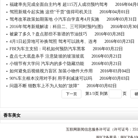
福建率先完成全面自主约考 超115万人成功预约驾考
2016年04月
驾照新规今起实施 这些“干货”值得司机关注
2016年04月01日
驾考改革政策如期落地 小汽车自学直考4月实施
2016年03月31日
2016年驾考新规解读：科目二、三可同时预约(图)
2016年03月30
被蒙了多久？盘点那些不靠谱的节油技巧
2016年03月28日
4月1日起异地可补换驾照 驾考可以跳考、连考
2016年03月23日
FBI为车主支招：司机如何预防汽车黑客
2016年03月22日
盘点七大底盘杀手 注意陡坡的坡顶坡底
2016年03月21日
小细节有大学问 汽车内的多个隐藏功能
2016年03月21日
如何避免后视镜视力盲区 加装小物件大作用
2016年03月04日
90%车主根本没用对手刹 用手刹减速可以吗
2016年03月03日
问题不断 细数车上不为人知的“故障”
2016年03月02日
第
1
/
3
页 到第
页
下一页
香车美女
互联网新闻信息服务许可证（许可证号：3512
闽ICP备案号：闽ICP备100