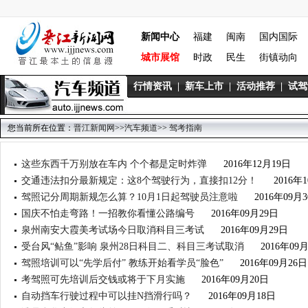
新闻中心
福建
闽南
国内国际
城市展馆
时政
民生
街镇动向
行情资讯
|
新车上市
|
活动推荐
|
试驾
您当前所在位置：
晋江新闻网
>>
汽车频道
>>
驾考指南
这些东西千万别放在车内 个个都是定时炸弹
2016年12月19日
交通违法扣分最新规定：这8个驾驶行为，直接扣12分！
2016年
驾照记分周期新规怎么算？10月1日起驾驶员注意啦
2016年09月
国庆不怕走弯路！一招教你看懂公路编号
2016年09月29日
泉州南安大霞美考试场今日取消科目三考试
2016年09月29日
受台风“鲇鱼”影响 泉州28日科目二、科目三考试取消
2016年09
驾照培训可以“先学后付” 教练开始看学员“脸色”
2016年09月26日
考驾照可先培训后交钱或将于下月实施
2016年09月20日
自动挡车行驶过程中可以挂N挡滑行吗？
2016年09月18日