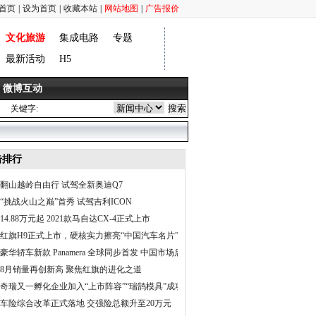
首页
|
设为首页
|
收藏本站
|
网站地图
|
广告报价
文化旅游
集成电路
专题
最新活动
H5
微博互动
关键字:
击排行
翻山越岭自由行 试驾全新奥迪Q7
“挑战火山之巅”首秀 试驾吉利ICON
14.88万元起 2021款马自达CX-4正式上市
红旗H9正式上市，硬核实力擦亮“中国汽车名片”
豪华轿车新款 Panamera 全球同步首发 中国市场启动预售
8月销量再创新高 聚焦红旗的进化之道
奇瑞又一孵化企业加入“上市阵容”“瑞鹄模具”成功挂牌
车险综合改革正式落地 交强险总额升至20万元