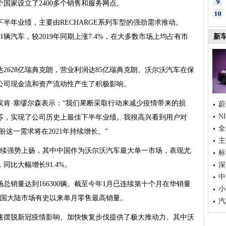
多个国家设立了2400多个销售和服务网点。
年业绩，主要由RECHARGE系列车型的强劲需求推动。
51辆汽车，较2019年同期上涨7.4%，在大多数市场上均占有市
新
2628亿瑞典克朗，营业利润达85亿瑞典克朗。沃尔沃汽车在保
公司现金流和资产流动性产生了积极影响。
·塞缪尔森表示：“我们果断采取行动来减少疫情带来的损
蔚
N
苏，实现了公司历史上最佳下半年业绩。我很高兴看到用户对
全
盼这一需求将在2021年持续增长。”
主
继续强势上扬，其中中国作为沃尔沃汽车最大单一市场，表现尤
标
，同比大幅增长91.4%。
深
中
总销量达到166300辆。截至今年1月已连续第十个月在华销量
小
中国大陆市场有史以来单月零售最高销量。
汽
摆脱新冠疫情影响、加快恢复步伐提供了极大推动力。其中沃