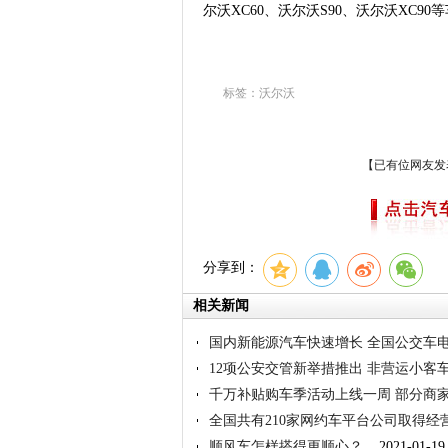
尔沃XC60、沃尔沃S90、沃尔沃XC9
标签：沃尔沃
【已有
位网友发
分享到：
相关新闻
国内新能源汽车快速增长 全国公交车电
12项公安交管新举措推出 非营运小客
千万补贴购车季活动上线一周 部分商家
全国共有210家网约车平台公司取得经
顺风车怎样搭得更顺心？
2021-01-19