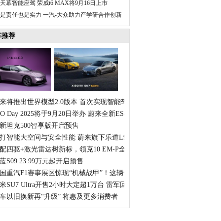
天幕智能座驾 荣威i6 MAX将9月16日上市
是责任也是实力 一汽-大众助力产学研合作创新
车推荐
来将推出世界模型2.0版本 首次实现智能驾驶的开放式交互
IO Day 2025将于9月20日举办 蔚来全新ES8将正式上市
新坦克500智享版开启预售
打智能大空间与安全性能 蔚来旗下乐道L90正式上市
配四驱+激光雷达树新标，领克10 EM-P全球首秀
蓝S09 23.99万元起开启预售
国重汽F1赛事展区惊现“机械战甲”！这辆卡车什么来头？
米SU7 Ultra开售2小时大定超1万台 雷军回应保时捷点赞
车以旧换新再“升级” 将惠及更多消费者