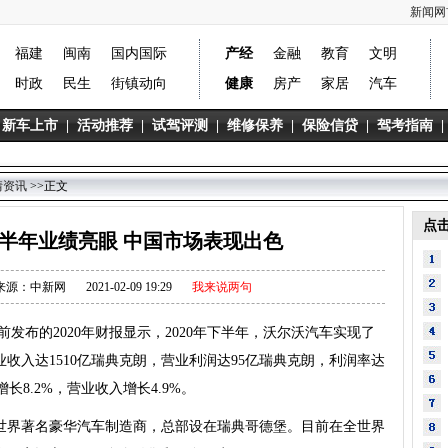
新闻网
福建
闽南
国内国际
产经
金融
教育
文明
时政
民生
街镇动向
健康
房产
家居
汽车
新车上市
|
活动推荐
|
试驾评测
|
维修保养
|
保险信贷
|
驾考指南
|
情资讯
>>正文
点
下半年业绩亮眼 中国市场表现出色
来源：中新网
2021-02-09 19:29
我来说两句
发布的2020年财报显示，2020年下半年，沃尔沃汽车实现了
收入达1510亿瑞典克朗，营业利润达95亿瑞典克朗，利润率达
增长8.2%，营业收入增长4.9%。
世界著名豪华汽车制造商，总部设在瑞典哥德堡。目前在全世界