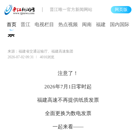
晋江唯一官方新闻网站
网页版
7月1日零时起 福建高速不再提供纸质发
首页
晋江
电视栏目
热点视频
闽南
福建
国内国际
票
来源：福建省交通运输厅、福建高速集团
2026-07-02 09:31
4016浏览
注意了！
2026年7月1日零时起
福建高速不再提供纸质发票
全面更换为数电发票
一起来看——