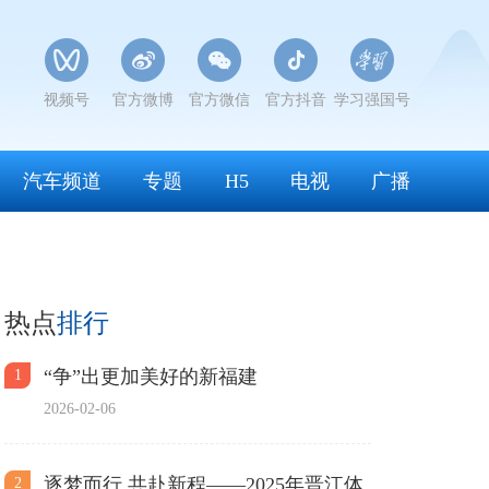
视频号
官方微博
官方微信
官方抖音
学习强国号
汽车频道
专题
H5
电视
广播
热点
排行
“争”出更加美好的新福建
1
2026-02-06
逐梦而行 共赴新程——2025年晋江体
2