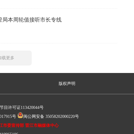
管局本周轮值接听市长专线
加载更多
版权声明
许可证113420044号
17915号
闽公网安备 35058202000220号
江市委宣传部 晋江市融媒体中心