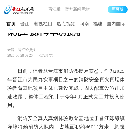
晋江唯一官方新闻网站
网页版
消防安全真火真烟体验教育基地项目主
首页
晋江
电视栏目
热点视频
闽南
福建
国内国际
体完工 预计今年8月投用
来源：晋江经济报
2026-06-28 09:23
7372浏览
​日前，记者从晋江市消防救援局获悉，作为2025
年晋江市为民办实事项目之一的消防安全真火真烟体
验教育基地项目主体已建设完成，周边配套设施正加
速收尾，整体工程预计于今年8月正式完工并投入使
用。
消防安全真火真烟体验教育基地位于晋江陈埭镇
洋埭特勤消防大队内，占地面积约460平方米，总投