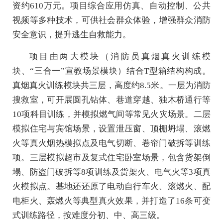
资约610万元。项目综合应用仿真、自动控制、公共
视频等多种技术，可供社会群众体验，增强群众消防
安全意识，提升逃生自救能力。
项目由两大模块（消防员真烟真火训练模
块、“三合一”宣教场景模块）结合T型箱结构构成。
真烟真火训练模块共三层，高度约8.5米。一层为消防
搜救室，可开展圆孔钻体、巷道穿越、独木桥通行等
10项科目训练，并模拟燃气间等常见火灾场景。二层
模拟住宅与宾馆场景，设置泄压窗、顶棚坍塌、滚燃
火等真火烟热模拟点及电气切断、卷帘门破拆等训练
项。三层模拟超市及复式住宅卧室场景，包含货架倒
塌、防盗门破拆等8项训练及货架火、电气火等3项真
火模拟点。基地还还原了电动自行车火、滚燃火、配
电柜火、轰燃火等典型真火效果，并打造了16条可变
式训练路径，按难度分初、中、高三级。