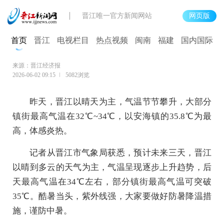
晋江唯一官方新闻网站
网页版
高温持续发力 最高可达35℃
首页
晋江
电视栏目
热点视频
闽南
福建
国内国际
来源：晋江经济报
2026-06-02 09:15
5082浏览
昨天，晋江以晴天为主，气温节节攀升，大部分
镇街最高气温在32℃~34℃，以安海镇的35.8℃为最
高，体感炎热。
记者从晋江市气象局获悉，预计未来三天，晋江
以晴到多云的天气为主，气温呈现逐步上升趋势，后
天最高气温在34℃左右，部分镇街最高气温可突破
35℃。酷暑当头，紫外线强，大家要做好防暑降温措
施，谨防中暑。