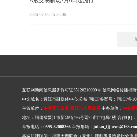
A股交易新规7月6日起施行
2026-07-06 15:36:06
互联网新闻信息服务许可证35120210009号
信息网络传播视听节目
中文域名：晋江市融媒体中心.公益
闽ICP备案号：闽ICP备100
主管单位：
中共晋江市委 晋江市人民政府
主办单位：
中共晋
地址：福建省晋江市新华街495号晋江市广电局1楼
合作QQ：41
举报电话：
0595-82008266
举报邮箱：
jubao_ijjnews@163.co
本网法律顾问：福建天衡联合（泉州）律师事务所泉州分所