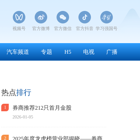
视频号
官方微博
官方微信
官方抖音
学习强国号
汽车频道
专题
H5
电视
广播
热点
排行
券商推荐212只首月金股
1
2026-01-05
2025年度龙虎榜营业部揭晓——券商
2