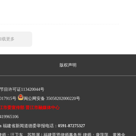
加载更多
版权声明
许可证113420044号
17915号
闽公网安备 35058202000220号
江市委宣传部 晋江市融媒体中心
9965106
m
福建省新闻道德委举报电话：
0591-87275327
律师：汪卫东、苏凯屏
|
福建晋贤律师事务所
律师：康萍萍、黄雅金