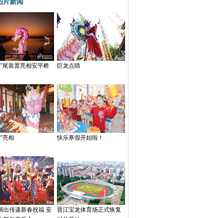
图片新闻
蛇”尾装置亮相安平桥
巨龙点睛
”亮相
快乐寒假开始啦！
演出传递新春祝福 安
晋江宝龙体育场正式恢复