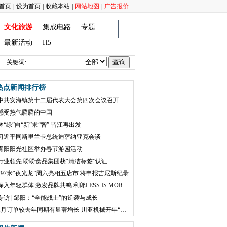
首页
|
设为首页
|
收藏本站
|
网站地图
|
广告报价
文化旅游
集成电路
专题
最新活动
H5
关键词:
热点新闻排行榜
中共安海镇第十二届代表大会第四次会议召开 奋力推进中国式现代化安海实践
感受热气腾腾的中国
逐“绿”向“新”求“智” 晋江再出发
习近平同斯里兰卡总统迪萨纳亚克会谈
青阳阳光社区举办春节游园活动
行业领先 盼盼食品集团获“清洁标签”认证
297米“夜光龙”周六亮相五店市 将申报吉尼斯纪录
深入年轻群体 激发品牌共鸣 利郎LESS IS MORE打出营销组合拳
专访 | 邹阳：“全能战士”的逆袭与成长
1月订单较去年同期有显著增长 川亚机械开年“加速跑”