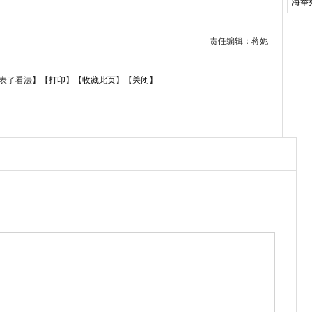
海举
责任编辑：蒋妮
表了看法】
【
打印
】
【
收藏此页
】
【
关闭
】