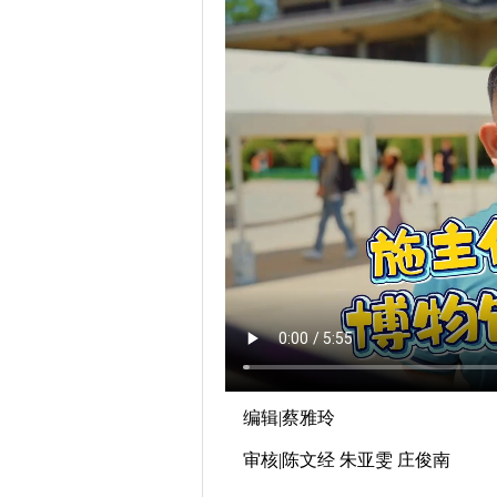
编辑|蔡雅玲
审核|陈文经 朱亚雯 庄俊南