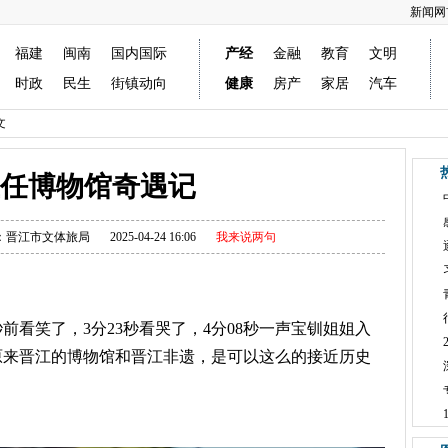
新闻网
福建
闽南
国内国际
产经
金融
教育
文明
时政
民生
街镇动向
健康
房产
家居
汽车
文
任博物馆奇遇记
：晋江市文体旅局
2025-04-24 16:06
我来说两句
看笑了，3分23秒看哭了，4分08秒一声宝钏姐姐入
原来晋江的博物馆和晋江非遗，是可以这么的接近历史