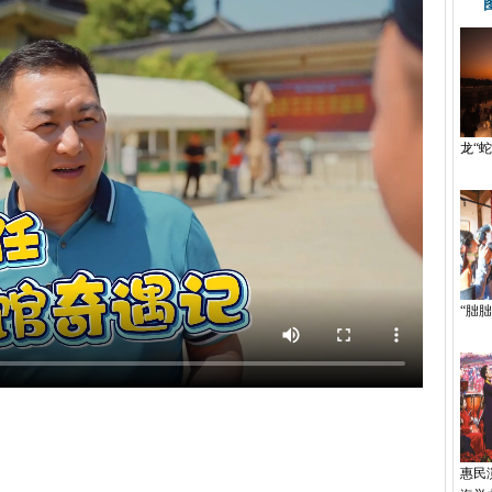
龙“
“胐胐
惠民