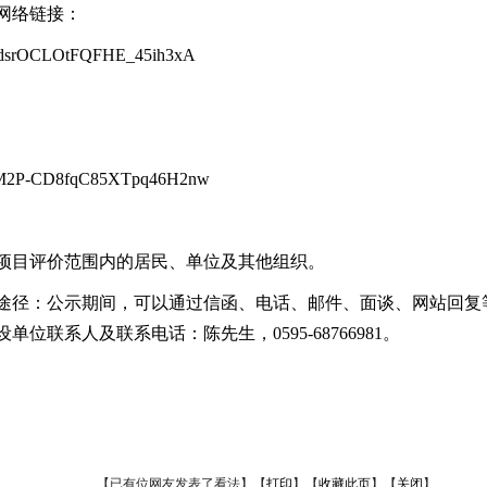
网络链接：
ldsrOCLOtFQFHE_45ih3xA
1M2P-CD8fqC85XTpq46H2nw
目评价范围内的居民、单位及其他组织。
径：公示期间，可以通过信函、电话、邮件、面谈、网站回复
位联系人及联系电话：陈先生，0595-68766981。
【已有
位网友发表了看法】
【
打印
】
【
收藏此页
】
【
关闭
】