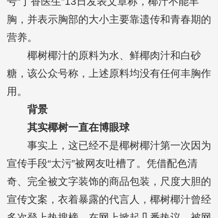
号“丁香医生”13日发表文章称，椰汁不能丰
胸，并表示胸部的大小主要靠遗传和青春期的
营养。
椰树椰汁的原料为水、鲜椰肉汁和白砂
糖，该公众号称，上述原料均没有任何丰胸作
用。
背景
其实椰树一直在博眼球
事实上，这已经不是椰树椰汁第一次因为
宣传手段“太污”被网友吐槽了。凭借配色清
奇、完全被文字装饰的商品包装，尺度大胆的
宣传文案，衣着暴露的代言人，椰树椰汁曾经
多次登上热搜榜，在网上掀起几番热议，被网