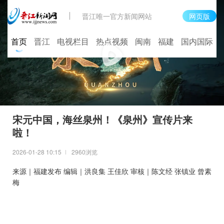
晋江唯一官方新闻网站
网页版
首页
晋江
电视栏目
热点视频
闽南
福建
国内国际
宋元中国，海丝泉州！《泉州》宣传片来
啦！
2026-01-28 10:15
2960浏览
来源｜福建发布 编辑｜洪良集 王佳欣 审核｜陈文经 张镇业 曾素
梅