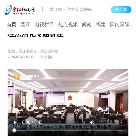
晋江唯一官方新闻网站
网页版
晋江市人大常委会举办加强宗教事务治
首页
晋江
电视栏目
热点视频
闽南
福建
国内国际
理法治化专题讲座
来源：晋江电视台、晋江经济报
2026-07-08 10:35
660浏览