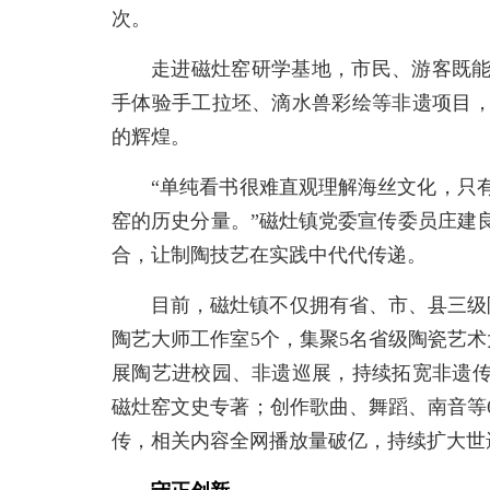
次。
走进磁灶窑研学基地，市民、游客既
手体验手工拉坯、滴水兽彩绘等非遗项目
的辉煌。
“单纯看书很难直观理解海丝文化，只
窑的历史分量。”磁灶镇党委宣传委员庄建
合，让制陶技艺在实践中代代传递。
目前，磁灶镇不仅拥有省、市、县三级
陶艺大师工作室5个，集聚5名省级陶瓷艺
展陶艺进校园、非遗巡展，持续拓宽非遗
磁灶窑文史专著；创作歌曲、舞蹈、南音等
传，相关内容全网播放量破亿，持续扩大世