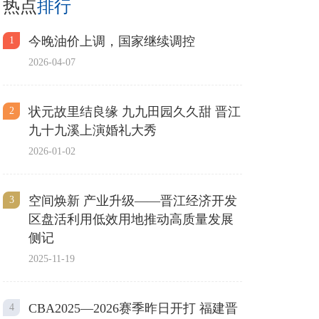
热点
排行
今晚油价上调，国家继续调控
1
2026-04-07
状元故里结良缘 九九田园久久甜 晋江
2
九十九溪上演婚礼大秀
2026-01-02
空间焕新 产业升级——晋江经济开发
3
区盘活利用低效用地推动高质量发展
侧记
2025-11-19
CBA2025—2026赛季昨日开打 福建晋
4