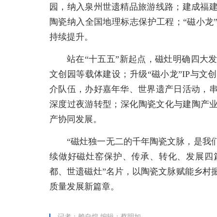
园，纳入泉州世遗精品旅游线路；建成福
陶瓷纳入全国地理标志保护工程；“磁小龙
持续提升。
站在“十五五”新起点，磁灶明确四大
文创园等载体建设；升级“磁小龙”IP与
介队伍，办好嘉年华、世界遗产日活动，
深度过夜游转型；深化陶瓷文化与建陶产业
产协同发展。
“磁灶独一无二的千年陶瓷文脉，是我
续做好磁灶窑保护、传承、转化、发展四
都、世遗磁灶”名片，以陶瓷文脉赋能乡村
质量发展新篇章。
记者：赖自煌 编辑：蔡明如