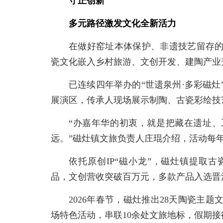
守正创新
多元路径激发文化全新活力
在做好窑址本体保护、非遗技艺留存
瓷文化嵌入乡村旅游、文创开发、建陶产业
已连续四年举办的“世遗泉州·多彩磁
展演区，传承人现场展示制陶、古瓷彩绘技
“办嘉年华的初衷，就是把藏在遗址
远。”磁灶镇文旅负责人庄琨介绍，活动每
依托原创IP“磁小龙”，磁灶镇提取
品，文创营收突破百万元，多款产品入选晋
2026年春节，磁灶推出28天陶瓷主题
场特色活动，串联10余处文旅地标，假期接待