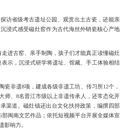
能探访省级考古遗址公园、观赏出土古瓷，还能亲
，沉浸式感受磁灶窑作为古代海丝外销瓷核心产地
有走进古窑、亲手制陶，孩子们才能真正读懂磁灶
良表示，沉浸式研学将遗址、馆藏、手工体验相结
陶瓷非遗8项，建成各级非遗工坊、传习所12个，
术大师、8名晋江市级以上非遗传承人，还常态化开
传承渠道。磁灶镇还出台文化扶持政策，编撰四部
6部闽南文艺作品；依托短视频平台开展全媒体宣
遗影响力。