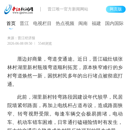
晋江唯一官方新闻网站
网页版
拆墙拓路惠民生 同心共建和美村
首页
晋江
电视栏目
热点视频
闽南
福建
国内国际
来源：晋江经济报
2026-06-08 09:50
5540浏览
厝边好商量，弯道变通途。近日，晋江磁灶镇张
林村湖里新村瓶颈弯道顺利拓宽，原本狭窄难行的乡
村弯道焕然一新，困扰村民多年的出行堵点被彻底打
通。
此前，湖里新村转弯路段因建设年代较早，民居
院墙紧邻路面，再加上电线杆占道布设，造成路面狭
窄、转弯视野受限。每逢车辆交会极易拥堵，电动
车、机动车错车困难，日常通行磕碰险情时有发生，