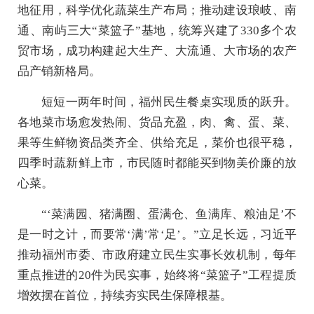
地征用，科学优化蔬菜生产布局；推动建设琅岐、南
通、南屿三大“菜篮子”基地，统筹兴建了330多个农
贸市场，成功构建起大生产、大流通、大市场的农产
品产销新格局。
短短一两年时间，福州民生餐桌实现质的跃升。
各地菜市场愈发热闹、货品充盈，肉、禽、蛋、菜、
果等生鲜物资品类齐全、供给充足，菜价也很平稳，
四季时蔬新鲜上市，市民随时都能买到物美价廉的放
心菜。
“‘菜满园、猪满圈、蛋满仓、鱼满库、粮油足’不
是一时之计，而要常‘满’常‘足’。”立足长远，习近平
推动福州市委、市政府建立民生实事长效机制，每年
重点推进的20件为民实事，始终将“菜篮子”工程提质
增效摆在首位，持续夯实民生保障根基。