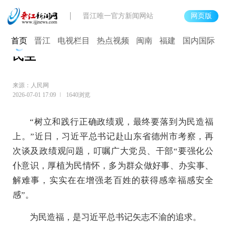
晋江唯一官方新闻网站
网页版
【学习·故事】人民之心丨小菜篮，大
首页
晋江
电视栏目
热点视频
闽南
福建
国内国际
民生
来源：人民网
2026-07-01 17:09
1640浏览
“树立和践行正确政绩观，最终要落到为民造福
上。”近日，习近平总书记赴山东省德州市考察，再
次谈及政绩观问题，叮嘱广大党员、干部“要强化公
仆意识，厚植为民情怀，多为群众做好事、办实事、
解难事，实实在在增强老百姓的获得感幸福感安全
感”。
为民造福，是习近平总书记矢志不渝的追求。