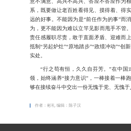
意不满意、高兴不高兴、答应不答应作为
系，既要做让老百姓看得见、摸得着、得
远的好事。不能因为是“前任作为的事”而
为，更不能因为难以立竿见影而甩手不管。
责任感履职尽责，敢于直面矛盾、迎难而
抵制“另起炉灶”“原地踏步”“政绩冲动”“
实处。
“行之苟有恒，久久自芬芳。”在中
领，始终涵养“接力意识”，一棒接着一棒
够在接续奋斗中交出一份无愧于党、无愧于
作者：彬礼 编辑：陈子汉