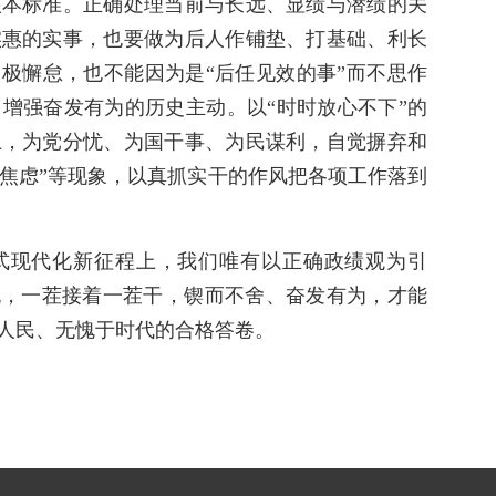
根本标准。正确处理当前与长远、显绩与潜绩的关
实惠的实事，也要做为后人作铺垫、打基础、利长
消极懈怠，也不能因为是“后任见效的事”而不思作
增强奋发有为的历史主动。以“时时放心不下”的
上，为党分忧、为国干事、为民谋利，自觉摒弃和
创新焦虑”等现象，以真抓实干的作风把各项工作落到
国式现代化新征程上，我们唯有以正确政绩观为引
跑，一茬接着一茬干，锲而不舍、奋发有为，才能
人民、无愧于时代的合格答卷。