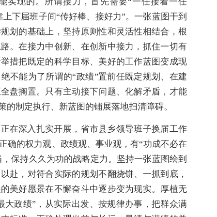
能实现的。所谓接力，首先需要“一任接着一任
靠上下届班子间“传好棒、接好力”。一张蓝图干到
学规划的基础上，坚持原则性和灵活性相结合，根
思路。在接力中创新、在创新中接力，抓住一切有
新举措把既定的科学目标、美好的工作蓝图变成现
绝不能为了所谓的“政绩”置前任既定规划、在建
至全盘搁置。只有主动接下问题、化解矛盾，才能
策的制定执行、新蓝图的铺展落地扫清障碍。
育正在深入扎实开展，省市县乡领导班子换届工作
正确的权力观、政绩观、事业观，有“功成不必在
担当，保持久久为功的战略定力。坚持一张蓝图绘到
力以赴，对符合实际的规划不翻烧饼、一抓到底，
展的美好愿景在不懈奋斗中逐步变为现实。厚植无
最大政绩”，从实际出发、按规律办事，把群众满