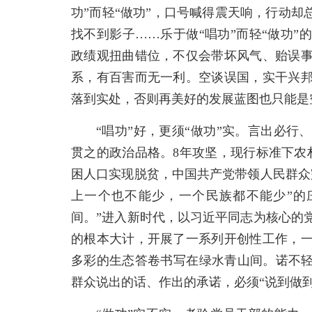
功”而轻“做功”，口号喊得震天响，行动却
找不到影子……乐于做“唱功”而轻“做功
政绩观扭曲错位，不仅会带坏风气、贻误
系，有百害而无一利。空谈误国，实干兴
落到实处，否则再美好的发展蓝图也只能是
“唱功”好，更须“做功”实。言出必
贯之的政治品格。8年攻坚，现行标准下农
困人口实现脱贫，中国共产党带领人民群众
上一个也不能少，一个民族都不能少”的
间。”进入新时代，以习近平同志为核心的
的根本大计，开展了一系列开创性工作，
多彩的生态答卷书写在绿水青山间。诺不轻
群众说出的话、作出的承诺，必须“说到做