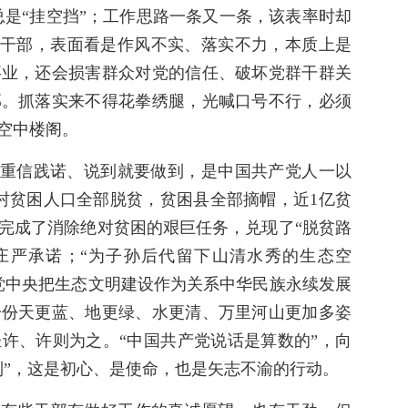
总是“挂空挡”；工作思路一条又一条，该表率时却
”的干部，表面看是作风不实、落实不力，本质上是
事业，还会损害群众对党的信任、破坏党群干群关
邦。抓落实来不得花拳绣腿，光喊口号不行，必须
空中楼阁。
行、重信践诺、说到就要做到，是中国共产党人一以
村贫困人口全部脱贫，贫困县全部摘帽，近1亿贫
完成了消除绝对贫困的艰巨任务，兑现了“脱贫路
庄严承诺；“为子孙后代留下山清水秀的生态空
党中央把生态文明建设作为关系中华民族永续发展
一份天更蓝、地更绿、水更清、万里河山更加多姿
许、许则为之。“中国共产党说话是算数的”，向
到”，这是初心、是使命，也是矢志不渝的行动。