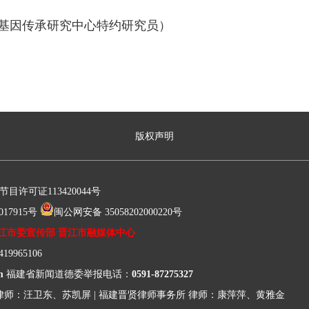
基因传承研究中心特约研究员）
版权声明
许可证113420044号
17915号
闽公网安备 35058202000220号
江市委宣传部 晋江市融媒体中心
9965106
m
福建省新闻道德委举报电话：
0591-87275327
律师：汪卫东、苏凯屏
|
福建晋贤律师事务所
律师：康萍萍、黄雅金