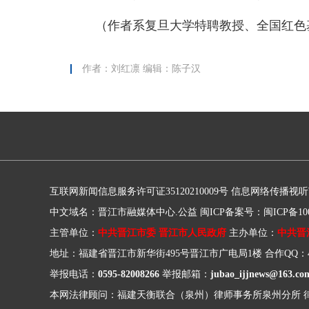
（作者系复旦大学特聘教授、全国红色
作者：刘红凛 编辑：陈子汉
互联网新闻信息服务许可证35120210009号
信息网络传播视听节目
中文域名：晋江市融媒体中心.公益
闽ICP备案号：闽ICP备100
主管单位：
中共晋江市委 晋江市人民政府
主办单位：
中共晋
地址：福建省晋江市新华街495号晋江市广电局1楼
合作QQ：41
举报电话：
0595-82008266
举报邮箱：
jubao_ijjnews@163.co
本网法律顾问：福建天衡联合（泉州）律师事务所泉州分所