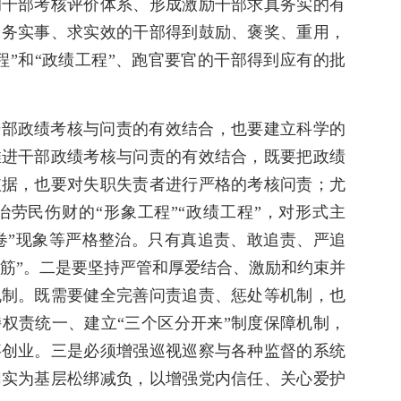
的干部考核评价体系、形成激励干部求真务实的有
、务实事、求实效的干部得到鼓励、褒奖、重用，
程”和“政绩工程”、跑官要官的干部得到应有的批
干部政绩考核与问责的有效结合，也要建立科学的
推进干部政绩考核与问责的有效结合，既要把政绩
依据，也要对失职失责者进行严格的考核问责；尤
劳民伤财的“形象工程”“政绩工程”，对形式主
内卷”现象等严格整治。只有真追责、敢追责、严追
橡皮筋”。二是要坚持严管和厚爱结合、激励和约束并
机制。既需要健全完善问责追责、惩处等机制，也
权责统一、建立“三个区分开来”制度保障机制，
事创业。三是必须增强巡视巡察与各种监督的系统
切实为基层松绑减负，以增强党内信任、关心爱护