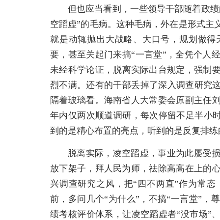
但也应当看到，一些领导干部随着政绩
空蹈虚”的毛病。这种毛病，外在是形式主
就是动辄抛出大战略、大口号，规划做得
要，甚至关起门来搞“一言堂”，全凭个人
未经科学论证，脱离实际出台规定，强制要
烈不满。还有的干部丢掉了深入调查研究这
隔着玻璃看。海南省人大常委会原副主任
年内仅两次顺道调研，每次停留不足半小时
到的是精心布置的亮点，听到的是反复排练
脱离实际，凌空蹈虚，事业为此屡受
放下架子，拜人民为师，祛除高高在上的
兴调查研究之风，把“四不两直”作为常
前，多问几个“为什么”，不搞“一言堂”
绩考核评价体系，让凌空蹈虚者“没市场”