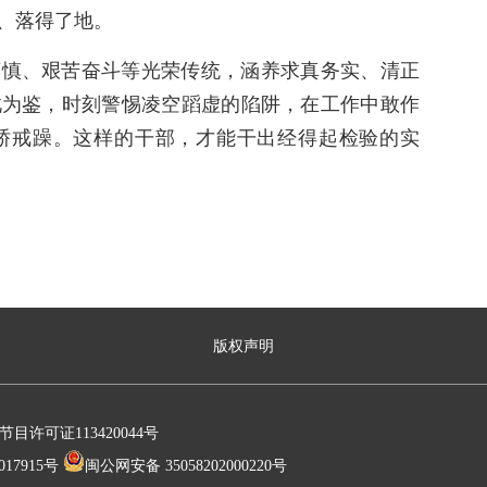
、落得了地。
谨慎、艰苦奋斗等光荣传统，涵养求真务实、清正
此为鉴，时刻警惕凌空蹈虚的陷阱，在工作中敢作
骄戒躁。这样的干部，才能干出经得起检验的实
版权声明
许可证113420044号
17915号
闽公网安备 35058202000220号