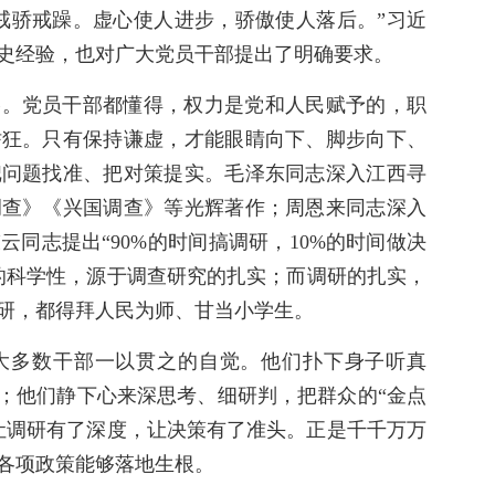
戒骄戒躁。虚心使人进步，骄傲使人落后。”习近
史经验，也对广大党员干部提出了明确要求。
格。党员干部都懂得，权力是党和人民赋予的，职
骄狂。只有保持谦虚，才能眼睛向下、脚步向下、
把问题找准、把对策提实。毛泽东同志深入江西寻
调查》《兴国调查》等光辉著作；周恩来同志深入
同志提出“90%的时间搞调研，10%的时间做决
的科学性，源于调查研究的扎实；而调研的扎实，
研，都得拜人民为师、甘当小学生。
大多数干部一以贯之的自觉。他们扑下身子听真
来；他们静下心来深思考、细研判，把群众的“金点
让调研有了深度，让决策有了准头。正是千千万万
各项政策能够落地生根。