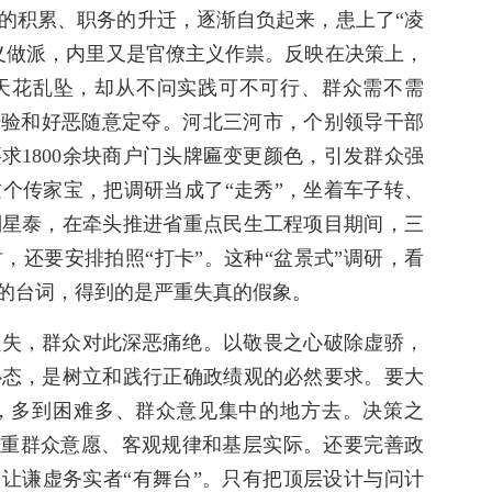
的积累、职务的升迁，逐渐自负起来，患上了“凌
义做派，内里又是官僚主义作祟。反映在决策上，
天花乱坠，却从不问实践可不可行、群众需不需
经验和好恶随意定夺。河北三河市，个别领导干部
求1800余块商户门头牌匾变更颜色，引发群众强
个传家宝，把调研当成了“走秀”，坐着车子转、
刘星泰，在牵头推进省重点民生工程项目期间，三
，还要安排拍照“打卡”。这种“盆景式”调研，看
的台词，得到的是严重失真的假象。
损失，群众对此深恶痛绝。以敬畏之心破除虚骄，
心态，是树立和践行正确政绩观的必然要求。要大
态，多到困难多、群众意见集中的地方去。决策之
，尊重群众意愿、客观规律和基层实际。还要完善政
、让谦虚务实者“有舞台”。只有把顶层设计与问计