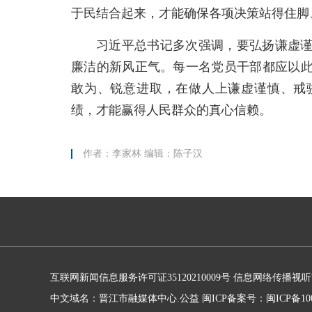
于民结合起来，才能确保各项决策站得住脚
习近平总书记多次强调，要弘扬谦虚
廉洁的新风正气。每一名党员干部都应以
敢为、锐意进取，在做人上谦虚谨慎、戒
绩，才能赢得人民群众的真心信赖。
作者：李家林 编辑：陈子汉
互联网新闻信息服务许可证35120210009号
信息网络传播视听节目
中文域名：晋江市融媒体中心.公益
闽ICP备案号：闽ICP备100