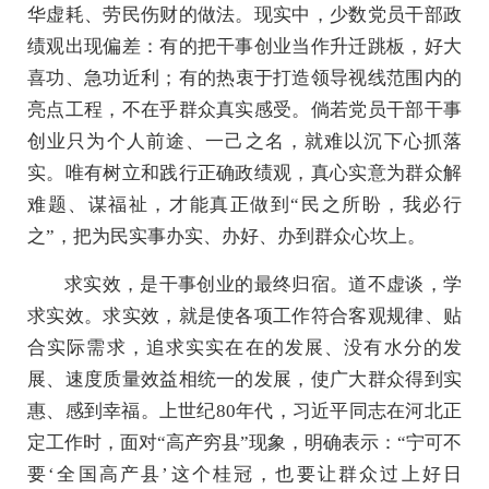
华虚耗、劳民伤财的做法。现实中，少数党员干部政
绩观出现偏差：有的把干事创业当作升迁跳板，好大
喜功、急功近利；有的热衷于打造领导视线范围内的
亮点工程，不在乎群众真实感受。倘若党员干部干事
创业只为个人前途、一己之名，就难以沉下心抓落
实。唯有树立和践行正确政绩观，真心实意为群众解
难题、谋福祉，才能真正做到“民之所盼，我必行
之”，把为民实事办实、办好、办到群众心坎上。
求实效，是干事创业的最终归宿。道不虚谈，学
求实效。求实效，就是使各项工作符合客观规律、贴
合实际需求，追求实实在在的发展、没有水分的发
展、速度质量效益相统一的发展，使广大群众得到实
惠、感到幸福。上世纪80年代，习近平同志在河北正
定工作时，面对“高产穷县”现象，明确表示：“宁可不
要‘全国高产县’这个桂冠，也要让群众过上好日