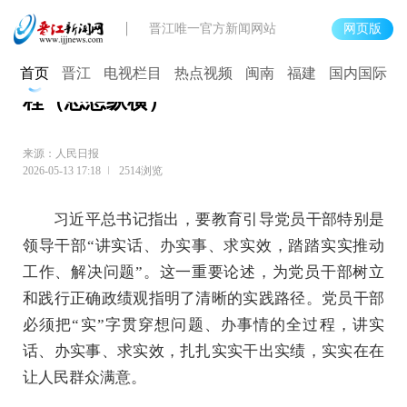
晋江唯一官方新闻网站
网页版
把“实”字贯穿树立和践行正确政绩观全
首页
晋江
电视栏目
热点视频
闽南
福建
国内国际
程（思想纵横）
来源：人民日报
2026-05-13 17:18
2514浏览
习近平总书记指出，要教育引导党员干部特别是
领导干部“讲实话、办实事、求实效，踏踏实实推动
工作、解决问题”。这一重要论述，为党员干部树立
和践行正确政绩观指明了清晰的实践路径。党员干部
必须把“实”字贯穿想问题、办事情的全过程，讲实
话、办实事、求实效，扎扎实实干出实绩，实实在在
让人民群众满意。