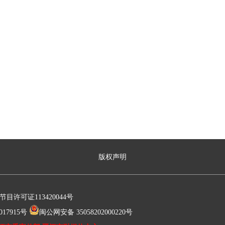
版权声明
许可证113420044号
17915号
闽公网安备 35058202000220号