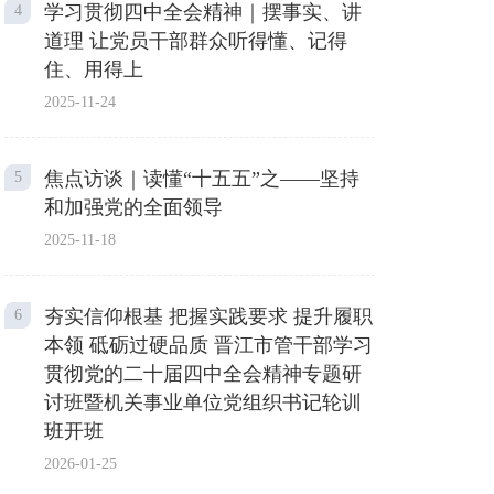
学习贯彻四中全会精神｜摆事实、讲
4
道理 让党员干部群众听得懂、记得
住、用得上
2025-11-24
焦点访谈｜读懂“十五五”之——坚持
5
和加强党的全面领导
2025-11-18
夯实信仰根基 把握实践要求 提升履职
6
本领 砥砺过硬品质 晋江市管干部学习
贯彻党的二十届四中全会精神专题研
讨班暨机关事业单位党组织书记轮训
班开班
2026-01-25