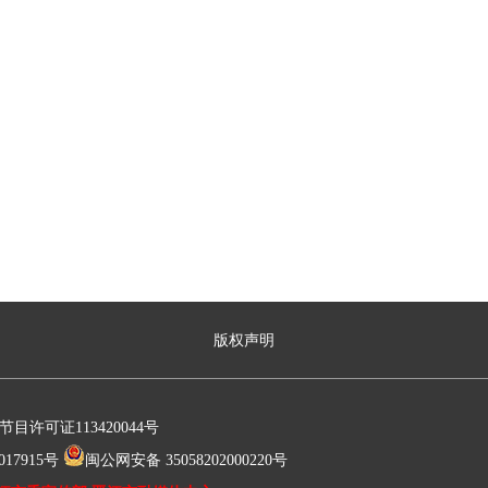
版权声明
许可证113420044号
17915号
闽公网安备 35058202000220号