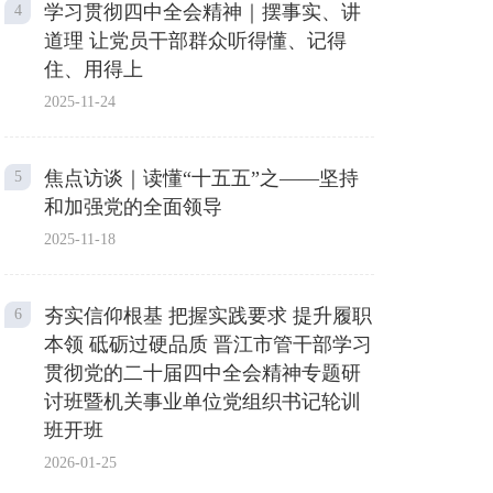
学习贯彻四中全会精神｜摆事实、讲
4
道理 让党员干部群众听得懂、记得
住、用得上
2025-11-24
焦点访谈｜读懂“十五五”之——坚持
5
和加强党的全面领导
2025-11-18
夯实信仰根基 把握实践要求 提升履职
6
本领 砥砺过硬品质 晋江市管干部学习
贯彻党的二十届四中全会精神专题研
讨班暨机关事业单位党组织书记轮训
班开班
2026-01-25