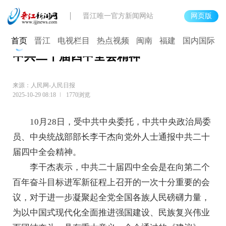
晋江唯一官方新闻网站
网页版
李干杰受中共中央委托向党外人士通报
首页
晋江
电视栏目
热点视频
闽南
福建
国内国际
中共二十届四中全会精神
来源：人民网-人民日报
2025-10-29 08:18
1770浏览
10月28日，受中共中央委托，中共中央政治局委
员、中央统战部部长李干杰向党外人士通报中共二十
届四中全会精神。
李干杰表示，中共二十届四中全会是在向第二个
百年奋斗目标进军新征程上召开的一次十分重要的会
议，对于进一步凝聚起全党全国各族人民磅礴力量，
为以中国式现代化全面推进强国建设、民族复兴伟业