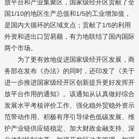
放平台和产业集聚区，国家级经开区贡献了全
国1/10的地区生产总值和1/5的工业增加值，
是国内大循环的区域支点；贡献了1/5的利用
外资和进出口贸易额，有力地联结了国内国际
两个市场。
为了更有效地促进国家级经开区发展，商
务部在发布《办法》的同时，还印发了《关于
进一步推进国家级经开区创新提升更好发挥开
放平台作用的通知》。该通知从认真做好综合
发展水平考核评价工作、强化稳外贸稳外资示
范带动作用、积极有序引导绿色低碳发展、维
护产业链供应链稳定、加大财政金融支持、深