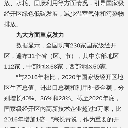
放、水耗、固废利用等方面情况，引导国家级
经开区绿色低碳发展，减少温室气体和污染物
排放。
九大方面重点发力
数据显示，全国现有230家国家级经开
区，遍布31个省（区、市），其中东部地区
112家，中部地区68家，西部地区50家。
“与2016年相比，2020年国家级经开区地
区生产总值、进出口总额和利用外资金额，分
别增长40%、36%和23%。截至2020年底，
国家级经开区内高新技术企业超过3万家，比
2016年增加1倍。”宗长青说，作为重要的开