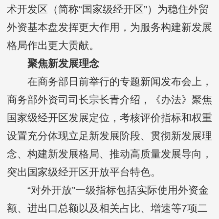
术开发区（简称“国家级经开区”）为稳住外贸
外资基本盘发挥更大作用，为服务构建新发展
格局作出更大贡献。
聚焦新发展理念
在商务部日前举行的专题新闻发布会上，
商务部外资司司长宗长青介绍，《办法》聚焦
国家级经开区发展定位，考核评价指标和权重
设置充分体现立足新发展阶段、贯彻新发展理
念、构建新发展格局、推动高质量发展导向，
突出国家级经开区开放平台特色。
“对外开放”一级指标包括实际使用外资金
额、进出口总额以及相关占比、增速等7项二