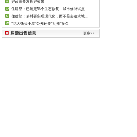
好政策要发挥好效果
住建部：已确定58个生态修复、城市修补试点城市
住建部：乡村要实现现代化，而不是去追求城市化
“花大钱买小屋”公摊还要“乱摊”多久
房源出售信息
更多>>