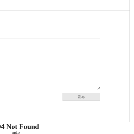
发布
04 Not Found
nginx