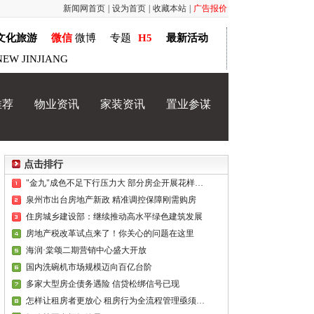
新闻网首页
|
设为首页
|
收藏本站
|
广告报价
文化旅游
微信
微博
专题
H5
最新活动
NEW JINJIANG
推荐
物业资讯
家装资讯
置业参谋
点击排行
"金九"成色不足下行压力大 部分房企开展花样"自救"
泉州市出台房地产新政 精准调控保障刚需购房
住房城乡建设部：继续推动高水平绿色建筑发展
房地产税改革试点来了！你关心的问题在这里
海润·棠颂二期营销中心盛大开放
国内洗碗机市场规模迈向百亿台阶
多家大型房企债务遇险 信贷松绑信号已现
怎样让租房者更放心 租房行为全流程管理亟须完善