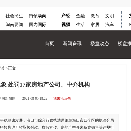
社会民生
街镇动向
产经
金融
教育
文明
闽南要闻
国内国际
视频
生活
家居
汽车
首页
新闻资讯
楼盘动态
楼盘
参谋
>正文
象 处罚17家房地产公司、中介机构
中国新闻网
2021-08-05 18:22
我来说两句
平稳健康发展，海口市综合行政执法局组织海口市四个区的执法分局
得预售许可收取预付款、虚假宣传、房地产中介未备案销售等违规行