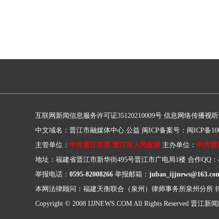
互联网新闻信息服务许可证35120210009号
信息网络传播视听节目
中文域名：晋江市融媒体中心.公益
闽ICP备案号：闽ICP备100
主管单位：
中共晋江市委 晋江市人民政府
主办单位：
中共晋
地址：福建省晋江市新华街495号晋江市广电局1楼
合作QQ：41
举报电话：
0595-82008266
举报邮箱：
jubao_ijjnews@163.co
本网法律顾问：福建天衡联合（泉州）律师事务所泉州分所
Copyright © 2008 IJJNEWS.COM All Rights Reserved
晋江新闻