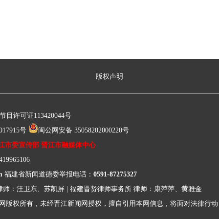
版权声明
许可证113420044号
17915号
闽公网安备 35058202000220号
江市委宣传部 晋江市融媒体中心
9965106
m
福建省新闻道德委举报电话：
0591-87275327
律师：汪卫东、苏凯屏
|
福建晋贤律师事务所
律师：康萍萍、黄雅金
网版权所有，未经晋江新闻网授权，擅自引用本网信息，将面对法律行动