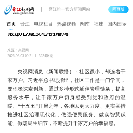
晋江唯一官方新闻网站
网页版
【新思想引领新征程】让社区成为居民
首页
晋江
电视栏目
热点视频
闽南
福建
国内国际
最放心最安心的港湾
来源：央视网
2026-06-03 09:21
3234浏览
央视网消息（新闻联播）：社区虽小，却连着千
家万户。习近平总书记指出，社区工作是一门学问，
要积极探索创新，通过多种形式延伸管理链条，提高
服务水平，让千家万户切身感受到党和政府的温
暖。“十五五”开局之年，各地以更大力度、更实举措
推进社区治理现代化，做强便民服务、做实智慧赋
能、做暖民生细节，不断提升千家万户的幸福感。