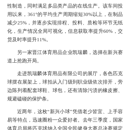
性制造，同时满足多品类产品的在线生产。该车间投
用以来，361°的平均生产周期缩短30%以上，在制品
减少25%，并逐步实现排程、投料、质检等环节无纸
化，生产情况全局可视化，信息获取率提升60%，交
货及时率提升11%。
另一家晋江体育用品企业凯瑞麟，选择在新兴赛
道上抢跑开局。
走进凯瑞麟体育用品有限公司的展厅，各色匹克
球摆在展架上，球拍从入门级到职业级依次排开，旁
边陈列着配套球鞋、球包，还有清除污渍的橡皮擦、
规避磕碰的保护条。
近两年，这枚“新兴小球”凭借老少皆宜、上手容
易等特点，迅速圈粉一众爱好者。去年三季度，国家
体育总局将匹克球纳入全国全民健身大赛总决赛规定