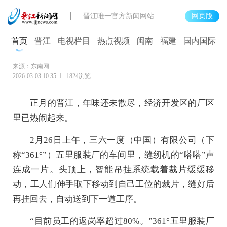
晋江唯一官方新闻网站
网页版
晋江“体育智造”开跑谋新局
首页
晋江
电视栏目
热点视频
闽南
福建
国内国际
来源：东南网
2026-03-03 10:35
1824浏览
正月的晋江，年味还未散尽，经济开发区的厂区
里已热闹起来。
2月26日上午，三六一度（中国）有限公司（下
称“361°”）五里服装厂的车间里，缝纫机的“嗒嗒”声
连成一片。头顶上，智能吊挂系统载着裁片缓缓移
动，工人们伸手取下移动到自己工位的裁片，缝好后
再挂回去，自动送到下一道工序。
“目前员工的返岗率超过80%。”361°五里服装厂