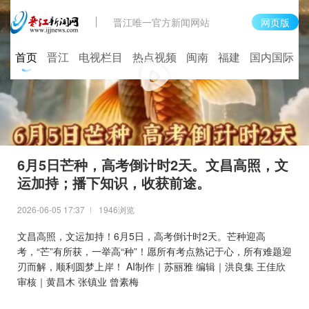
晋江唯一官方新闻网站
网页版
首页
晋江
电视栏目
热点视频
闽南
福建
国内国际
6月5日芒种，高考倒计时2天。文昌高照，文
运加持；播下知识，收获前途。
2026-06-05 17:37
1946浏览
文昌高照，文运加持！6月5日，高考倒计时2天。芒种迎高
考，“芒”有所获，一举高“种”！愿所有考点熟记于心，所有难题迎
刃而解，顺利圆梦上岸！ AI制作｜苏丽雅 编辑｜洪良集 王佳欣
审核｜黄昌木 张镇业 曾素梅