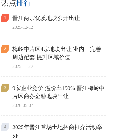
热点
排行
晋江两宗优质地块公开出让
1
2025-12-12
梅岭中片区4宗地块出让 业内：完善
2
周边配套 提升区域价值
2025-11-20
9家企业竞价 溢价率190% 晋江梅岭中
3
片区商务金融地块出让
2026-05-07
2025年晋江首场土地招商推介活动举
4
办