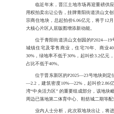
临近年末，晋江土地市场再迎重磅供
用权拍卖出让公告，挂牌青阳街道洪山文创园 P
宗商住地块，总起拍价6.06亿元，将于1
大核心片区人居版图增添新动能。
位于青阳街道洪山文创园的P2024—1
城镇住宅及零售商业，住宅70年、商业40年
30%，绿地率不低于30%，起叫价3.2
占比不低于40%。
位于晋东新区的P2025—23号地块则定
—2.2，建筑密度10%—22%，起叫价2.
湾“中央活力区” 的重要组成部分，该地
周边已落地第二体育中心、鞋纺城二期等配
业内人士分析，此次双地块出让，将