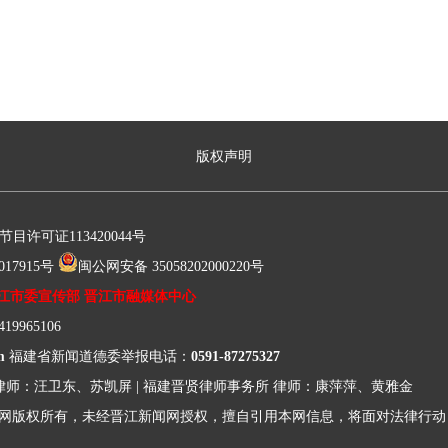
版权声明
许可证113420044号
17915号
闽公网安备 35058202000220号
江市委宣传部 晋江市融媒体中心
9965106
m
福建省新闻道德委举报电话：
0591-87275327
律师：汪卫东、苏凯屏
|
福建晋贤律师事务所
律师：康萍萍、黄雅金
网版权所有，未经晋江新闻网授权，擅自引用本网信息，将面对法律行动