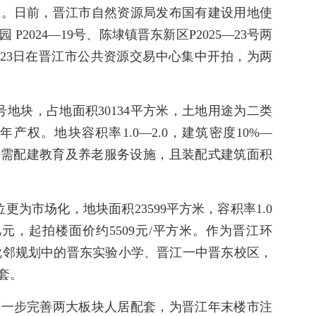
应。日前，晋江市自然资源局发布国有建设用地使
2024—19号、陈埭镇晋东新区P2025—23号两
2月23日在晋江市公共资源交易中心集中开拍，为两
9号地块，占地面积30134平方米，土地用途为二类
产权。地块容积率1.0—2.0，建筑密度10%—
亿元，需配建教育及养老服务设施，且装配式建筑面积
位更为市场化，地块面积23599平方米，容积率1.0
86亿元，起拍楼面价约5509元/平方米。作为晋江环
块毗邻规划中的晋东实验小学、晋江一中晋东校区，
套。
进一步完善两大板块人居配套，为晋江年末楼市注