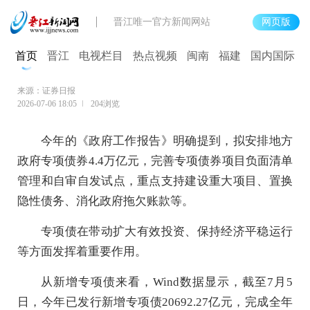
晋江唯一官方新闻网站
网页版
三季度专项债有望迎来年内发行高峰
首页
晋江
电视栏目
热点视频
闽南
福建
国内国际
来源：证券日报
2026-07-06 18:05
204浏览
今年的《政府工作报告》明确提到，拟安排地方
政府专项债券4.4万亿元，完善专项债券项目负面清单
管理和自审自发试点，重点支持建设重大项目、置换
隐性债务、消化政府拖欠账款等。
专项债在带动扩大有效投资、保持经济平稳运行
等方面发挥着重要作用。
从新增专项债来看，Wind数据显示，截至7月5
日，今年已发行新增专项债20692.27亿元，完成全年