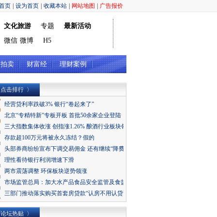
首页
|
设为首页
|
收藏本站
|
网站地图
|
广告报价
文化旅游
专题
最新活动
微信
微博
H5
当拍卖
财富经
理财案例
点击排行 〉
经营贷利率跌破3% 银行“卷起来了”
北京“专精特新”专板开板 首批50余家企业登陆
三大指数集体收涨 创指涨1.26% 酿酒行业板块领涨
存款超100万元将被永久冻结？假的
头部券商纷纷宣布下调交易佣金 还有继续“降费”空间
理性看待银行利润增速下滑
两市震荡调整 环保板块逆势领涨
市场监管总局：加大水产品食品安全监管及食盐价格监管力度
三部门推动落实购买首套房贷款“认房不用认贷”政策措施
论坛热贴 〉