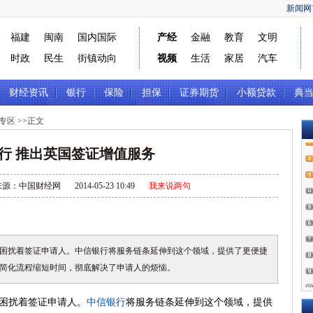
新闻网
福建
闽南
国内国际
产经
金融
教育
文明
时政
民生
街镇动向
视频
生活
家居
汽车
财经资讯
银行
保险
担保
证券期货
小额贷款
典
专区
>>正文
行 推出英国签证增值服务
来源：中国财经网
2014-05-23 10:49
我来说两句
困扰着签证申请人。中信银行将服务链条延伸到这个领域，提供了更便捷
简化流程缩短时间，彻底解决了申请人的烦恼。
困扰着签证申请人。
中信银行
将服务链条延伸到这个领域，提供