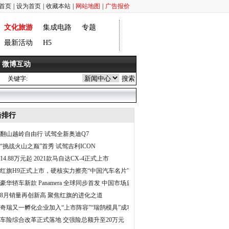
首页
|
设为首页
|
收藏本站
|
网站地图
|
广告报价
文化旅游
集成电路
专题
最新活动
H5
微博互动
关键字:
击排行
翻山越岭自由行 试驾全新奥迪Q7
“挑战火山之巅”首秀 试驾吉利ICON
14.88万元起 2021款马自达CX-4正式上市
红旗H9正式上市，硬核实力擦亮“中国汽车名片”
豪华轿车新款 Panamera 全球同步首发 中国市场启动预售
8月销量再创新高 聚焦红旗的进化之道
奇瑞又一孵化企业加入“上市阵容”“瑞鹄模具”成功挂牌
车险综合改革正式落地 交强险总额升至20万元