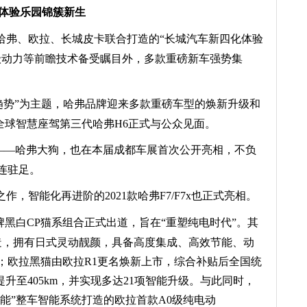
体验乐园锦簇新生
弗、欧拉、长城皮卡联合打造的“长城汽车新四化体验
级动力等前瞻技术备受瞩目
外
，多款重磅新车强势集
趋势”为主题，哈弗品牌迎来
多款重磅车型
的焕新升级
和
全球智慧座驾
第三代哈弗H6正式与公众见面。
——
哈弗大狗，也在本届成都车展
首次公开亮相
，不负
连驻足。
之作，
智能化再进阶
的2021款哈弗F7/F7x也正式
亮相
。
牌黑白CP猫系组合正式出道
，旨在“重塑纯电时代”
。其
造，拥有日式灵动靓颜，具备高度集成、高效节能、动
；欧拉黑猫由欧拉R1
更
名
焕新上市，
综合补贴后全国统
升至405km，并实现多达21项智能升级。与此同时，
智能
”整车智能系统打造的
欧拉
首款A0级纯电动