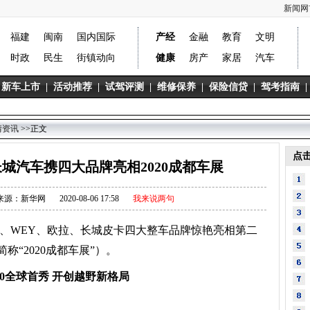
新闻网
福建
闽南
国内国际
产经
金融
教育
文明
时政
民生
街镇动向
健康
房产
家居
汽车
新车上市
|
活动推荐
|
试驾评测
|
维修保养
|
保险信贷
|
驾考指南
|
情资讯
>>正文
点
城汽车携四大品牌亮相2020成都车展
来源：新华网
2020-08-06 17:58
我来说两句
、WEY、欧拉、长城皮卡四大整车品牌
惊艳
亮相第二
简称“
2020成都
车展”）
。
00全球首秀
开创越野新格局