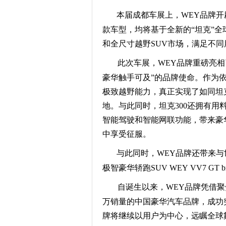
本届成都车展上，WEY品牌
开
款车型，
均将
基于全新的“坦克”
和全尺寸越野SUV市场，满足不同
此次车展，WEY品牌
重磅亮相
豪华触手可及”
的
品牌使命
。
作为
极致越野能力，真正
实现了如同坦
地。
与此同时，坦克300还
拥有
用
智能驾驶和智能网联功能，
带来豪
中享受征服。
与此同时，
WEY品牌还带来
与
极智豪华轿跑SUV
WEY
VV7 GT br
自诞生以来，
WEY品牌凭借
万销量的中国豪华汽车品牌，
成功
牌将继续
以用户为中心
，远瞩全球