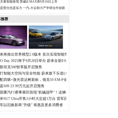
天幕智能座驾 荣威i6 MAX将9月16日上市
是责任也是实力 一汽-大众助力产学研合作创新
车推荐
来将推出世界模型2.0版本 首次实现智能驾驶的开放式交互
IO Day 2025将于9月20日举办 蔚来全新ES8将正式上市
新坦克500智享版开启预售
打智能大空间与安全性能 蔚来旗下乐道L90正式上市
配四驱+激光雷达树新标，领克10 EM-P全球首秀
蓝S09 23.99万元起开启预售
国重汽F1赛事展区惊现“机械战甲”！这辆卡车什么来头？
米SU7 Ultra开售2小时大定超1万台 雷军回应保时捷点赞
车以旧换新再“升级” 将惠及更多消费者