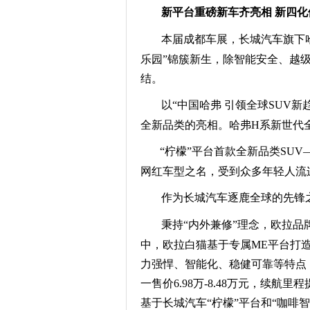
新平台
重磅新车
齐亮相
新四化
本届成都车展，长城汽车旗下哈
乐园”锦簇新生，除智能安全、越
结。
以“中国哈弗 引领全球SUV新
全新品类的亮相
。哈弗H系
新世代
“柠檬”平台首款全新品类SUV
网红车型之名，受到众多年轻人流
作为长城汽车逐鹿全球的先锋
秉持“内外兼修”理念
，欧拉品
中，欧拉白猫基于专属ME平台打
力强悍、智能化、稳健可靠等特点
一售价6.98万-8.48万元，
续航里程提
基于长城汽车
“
柠檬
”
平台和
“咖啡