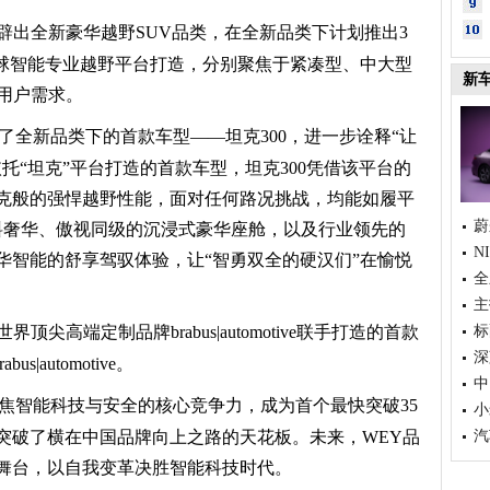
辟出全新豪华越野
SUV
品类，在
全新
品类下
计划
推出3
全球智能专业越野平台打造，分别聚焦于紧凑型、中大型
新
用户需求。
了
全新品类下的首款车型
——坦克300，进一步诠释
“让
依托
“坦克”
平台
打造的首款车型，坦克300凭借该平台的
克般
的
强悍越野性能
，面对任何路况
挑战
，
均能如履平
蔚
料奢华、
傲视同级的
沉浸式豪华
座舱
，
以及行业领先的
N
华智能的
舒享驾驭
体验
，
让“智勇双全的硬汉们”
在愉悦
全
主
世界顶尖高端定制品牌brabus|automotive联手打造的首款
标
深
abus|automotive
。
中
聚焦智能科技与安全的核心竞争力
，
成为首个最快突破
35
小
突破了横在中国品牌向上之路的天花板。
未来，WEY品
汽
舞台，
以自我变革决胜智能科技时代。