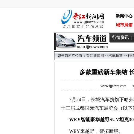
新闻中心
城市展馆
行情资讯
|
您当前所在位置：
晋江新闻网
>>
汽车频道
>>
行
多款重磅新车集结 长
www.ijjnews.com
7
月2
4
日，长城汽车携旗下哈弗
十三届成都国际汽车展览会（以下
WEY智能豪华越野SUV坦克3
WEY来越野，智拓新境
。