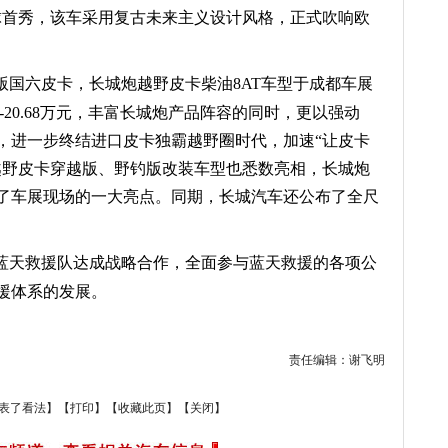
球首秀，
该车采用复古未来主义设计风格，
正式吹响
欧
版
国六
皮卡，长城炮越野皮卡柴油8AT车型
于成都车展
-20.68万元
，
丰富长城炮产品阵容
的同时，
更以强动
，
进一步终结进口皮卡独霸越野圈时代，加速“让皮卡
越野皮卡
穿越版、
野钓版改装车型
也
悉数亮相，长城炮
了车展现场的一大亮点
。
同期，长城汽车还公布了全尺
天救援队达成战略合作，全面参与蓝天救援的各项公
援体系的发展。
责任编辑：谢飞明
表了看法】
【
打印
】
【
收藏此页
】
【
关闭
】