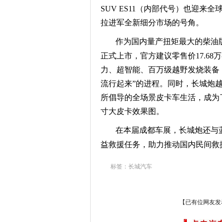
SUV ES11（内部代号）
也迎来全
拉
进军全新细分市场的号角。
作为国内
量产扭矩最大
的
柴油
正式上市，
官方建议零售价17.68
万
力、超智能、百万级越野发烧装备
流行起来”的进程
。同时，
长城炮
所倡导的全场景皮卡车生活
，成为
寸大皮卡效果图。
在本届成都车展，长城炮还与蓝
益救援任务，助力推动国内民间救
标签：长城汽车
【已有
位网友发