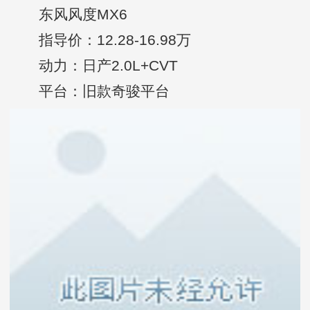
东风风度MX6
指导价：12.28-16.98万
动力：日产2.0L+CVT
平台：旧款奇骏平台