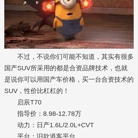
不过，不说你们可能不知道，其实有很多
国产SUV所采用的都是合资品牌技术，也就
是说你可以用国产车价格，买一台合资技术的
SUV，性价比杠杠的！
启辰T70
指导价：8.98-12.78万
动力：日产1.6L/2.0L+CVT
平台：旧款逍客平台