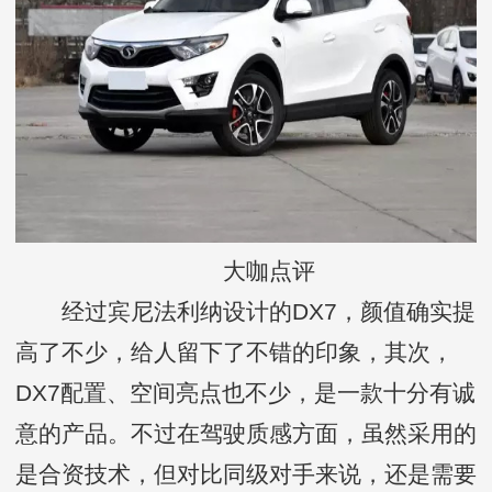
大咖点评
经过宾尼法利纳设计的DX7，颜值确实提
高了不少，给人留下了不错的印象，其次，
DX7配置、空间亮点也不少，是一款十分有诚
意的产品。不过在驾驶质感方面，虽然采用的
是合资技术，但对比同级对手来说，还是需要