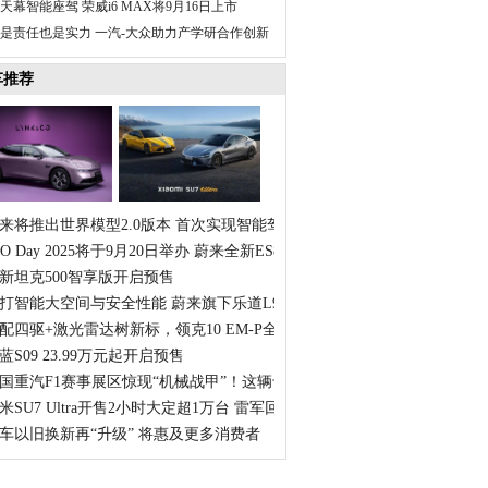
天幕智能座驾 荣威i6 MAX将9月16日上市
是责任也是实力 一汽-大众助力产学研合作创新
车推荐
来将推出世界模型2.0版本 首次实现智能驾驶的开放式交互
IO Day 2025将于9月20日举办 蔚来全新ES8将正式上市
新坦克500智享版开启预售
打智能大空间与安全性能 蔚来旗下乐道L90正式上市
配四驱+激光雷达树新标，领克10 EM-P全球首秀
蓝S09 23.99万元起开启预售
国重汽F1赛事展区惊现“机械战甲”！这辆卡车什么来头？
米SU7 Ultra开售2小时大定超1万台 雷军回应保时捷点赞
车以旧换新再“升级” 将惠及更多消费者