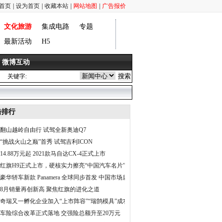
首页
|
设为首页
|
收藏本站
|
网站地图
|
广告报价
文化旅游
集成电路
专题
最新活动
H5
微博互动
关键字:
击排行
翻山越岭自由行 试驾全新奥迪Q7
“挑战火山之巅”首秀 试驾吉利ICON
14.88万元起 2021款马自达CX-4正式上市
红旗H9正式上市，硬核实力擦亮“中国汽车名片”
豪华轿车新款 Panamera 全球同步首发 中国市场启动预售
8月销量再创新高 聚焦红旗的进化之道
奇瑞又一孵化企业加入“上市阵容”“瑞鹄模具”成功挂牌
车险综合改革正式落地 交强险总额升至20万元