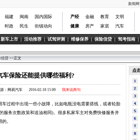
新闻网
福建
闽南
国内国际
产经
金融
教育
文明
时政
民生
街镇动向
健康
房产
家居
汽车
新车上市
|
活动推荐
|
试驾评测
|
维修保养
|
保险信贷
|
驾考指南
|
险信贷
>>正文
点
汽车保险还能提供哪些福利?
源：网易汽车
2016-02-18 15:09
我来说两句
车过程中出现一些小故障，比如电瓶没电需要搭线，或者轮胎
的服务次数政策和送油相同)。很多私家车主对免费快修服务并
用的。