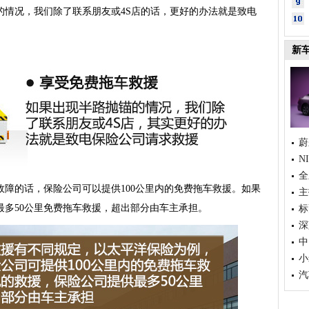
况，我们除了联系朋友或4S店的话，更好的办法就是致电
新
蔚
N
全
的话，保险公司可以提供100公里内的免费拖车救援。如果
主
最多50公里免费拖车救援，超出部分由车主承担。
标
深
中
小
汽