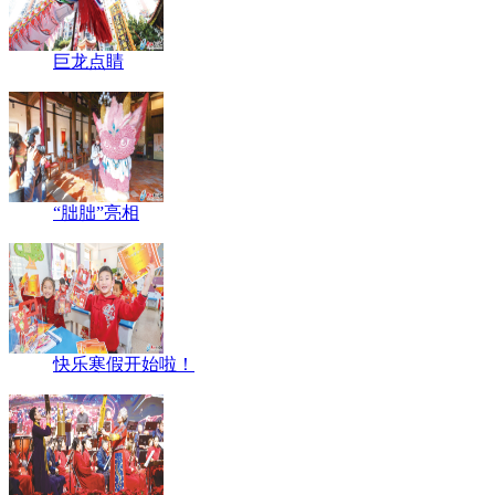
巨龙点睛
“胐胐”亮相
快乐寒假开始啦！