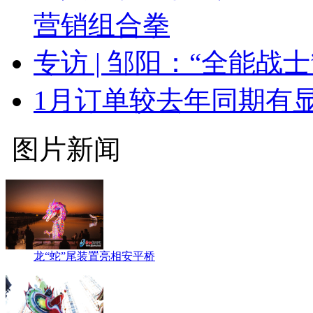
营销组合拳
专访 | 邹阳：“全能战
1月订单较去年同期有显
图片新闻
龙“蛇”尾装置亮相安平桥